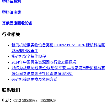
塑料造粒机
塑料清洗线
其他固废回收设备
行业相关
新贝机械携实物设备亮相 CHINAPLAS 2026 硬核科技赋
能橡塑回收再生
撕碎机安全操作规程
2024年中国再生资源回收行业发展概况
以练为战筑防线 政企联动保平安 —张家港市新贝机械有
限公司参与常阴沙社区消防演练纪实
破碎机筛网更换及紧固方式
联系我们
电话：0512-58538988 , 58538929