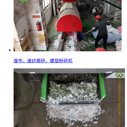
废布，废纺撕碎，螺旋粉碎机