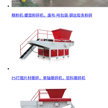
精粉机-螺旋粉碎机，废布-吨包袋-钢丝胶条粉碎
PS打捆片材撕碎，单轴撕碎机，软料撕碎机