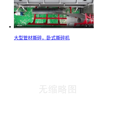
大型管材撕碎，卧式撕碎机