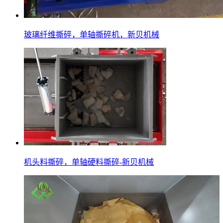
玻璃纤维撕碎，单轴撕碎机，新贝机械
机头料撕碎，单轴硬料撕碎-新贝机械