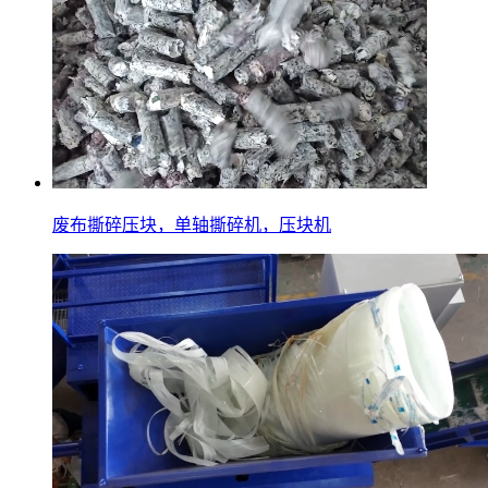
废布撕碎压块，单轴撕碎机，压块机