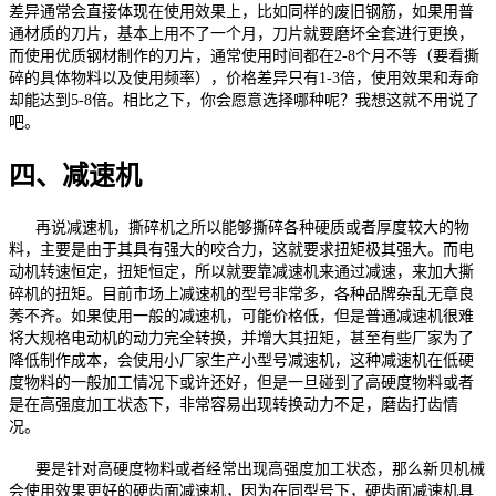
差异通常会直接体现在使用效果上，比如同样的废旧钢筋，如果用普
通材质的刀片，基本上用不了一个月，刀片就要磨坏全套进行更换，
而使用优质钢材制作的刀片，通常使用时间都在2-8个月不等（要看撕
碎的具体物料以及使用频率），价格差异只有1-3倍，使用效果和寿命
却能达到5-8倍。相比之下，你会愿意选择哪种呢？我想这就不用说了
吧。
四、减速机
再说减速机，撕碎机之所以能够撕碎各种硬质或者厚度较大的物
料，主要是由于其具有强大的咬合力，这就要求扭矩极其强大。而电
动机转速恒定，扭矩恒定，所以就要靠减速机来通过减速，来加大撕
碎机的扭矩。目前市场上减速机的型号非常多，各种品牌杂乱无章良
莠不齐。如果使用一般的减速机，可能价格低，但是普通减速机很难
将大规格电动机的动力完全转换，并增大其扭矩，甚至有些厂家为了
降低制作成本，会使用小厂家生产小型号减速机，这种减速机在低硬
度物料的一般加工情况下或许还好，但是一旦碰到了高硬度物料或者
是在高强度加工状态下，非常容易出现转换动力不足，磨齿打齿情
况。
要是针对高硬度物料或者经常出现高强度加工状态，那么新贝机械
会使用效果更好的硬齿面减速机，因为在同型号下，硬齿面减速机具