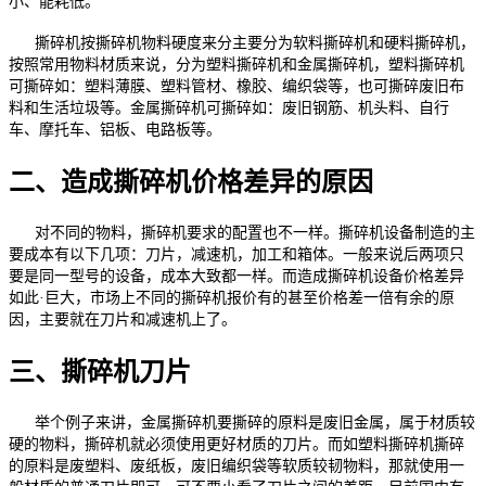
小、能耗低。
撕碎机按撕碎机物料硬度来分主要分为软料撕碎机和硬料撕碎机，
按照常用物料材质来说，分为塑料撕碎机和金属撕碎机，塑料撕碎机
可撕碎如：塑料薄膜、塑料管材、橡胶、编织袋等，也可撕碎废旧布
料和生活垃圾等。金属撕碎机可撕碎如：废旧钢筋、机头料、自行
车、摩托车、铝板、电路板等。
二、造成撕碎机价格差异的原因
对不同的物料，撕碎机要求的配置也不一样。撕碎机设备制造的主
要成本有以下几项：刀片，减速机，加工和箱体。一般来说后两项只
要是同一型号的设备，成本大致都一样。而造成撕碎机设备价格差异
如此·巨大，市场上不同的撕碎机报价有的甚至价格差一倍有余的原
因，主要就在刀片和减速机上了。
三、撕碎机刀片
举个例子来讲，金属撕碎机要撕碎的原料是废旧金属，属于材质较
硬的物料，撕碎机就必须使用更好材质的刀片。而如塑料撕碎机撕碎
的原料是废塑料、废纸板，废旧编织袋等软质较韧物料，那就使用一