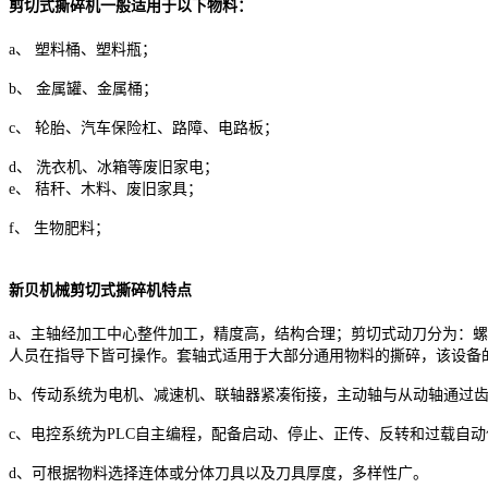
剪切式撕碎机一般适用于以下物料：
a、 塑料桶、塑料瓶；
b、 金属罐、金属桶；
c、 轮胎、汽车保险杠、路障、电路板；
d、 洗衣机、冰箱等废旧家电；
e、 秸秆、木料、废旧家具；
f、 生物肥料；
新贝机械剪切式撕碎机特点
a、主轴经加工中心整件加工，精度高，结构合理；剪切式动刀分为：
人员在指导下皆可操作。套轴式适用于大部分通用物料的撕碎，该设备
b、传动系统为电机、减速机、联轴器紧凑衔接，主动轴与从动轴通过
c、电控系统为PLC自主编程，配备启动、停止、正传、反转和过载自
d、可根据物料选择连体或分体刀具以及刀具厚度，多样性广。