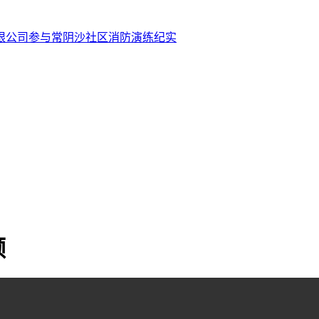
有限公司参与常阴沙社区消防演练纪实
频