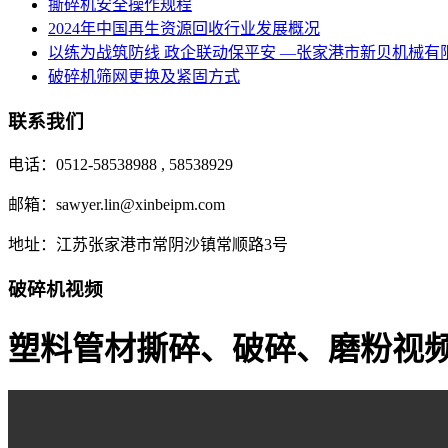
撕碎机安全操作规程
2024年中国再生资源回收行业发展概况
以练为战筑防线 政企联动保平安 —张家港市新贝机械
破碎机筛网更换及紧固方式
联系我们
电话：0512-58538988 , 58538929
邮箱：sawyer.lin@xinbeipm.com
地址：江苏张家港市常阴沙镇常顺路3号
破碎机视频
塑料管材撕碎、破碎、磨粉视