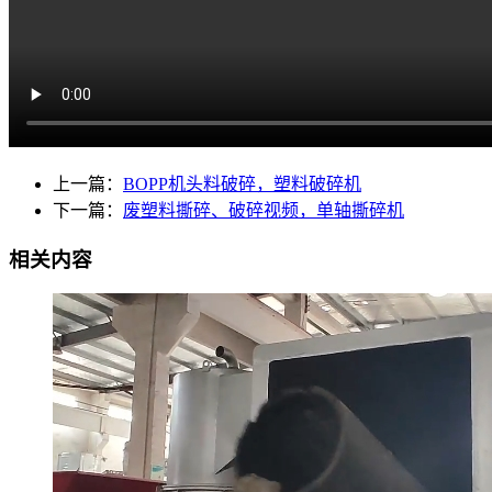
上一篇：
BOPP机头料破碎，塑料破碎机
下一篇：
废塑料撕碎、破碎视频，单轴撕碎机
相关内容