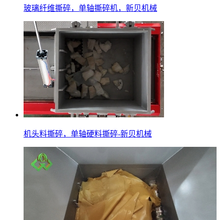
玻璃纤维撕碎，单轴撕碎机，新贝机械
机头料撕碎，单轴硬料撕碎-新贝机械