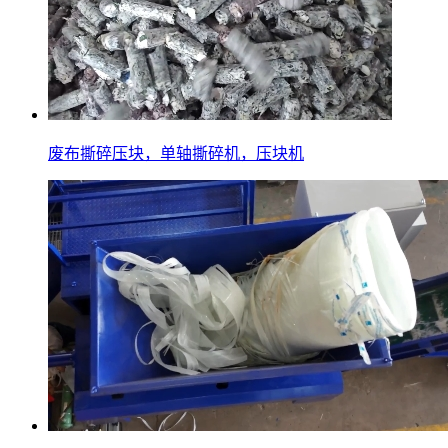
废布撕碎压块，单轴撕碎机，压块机