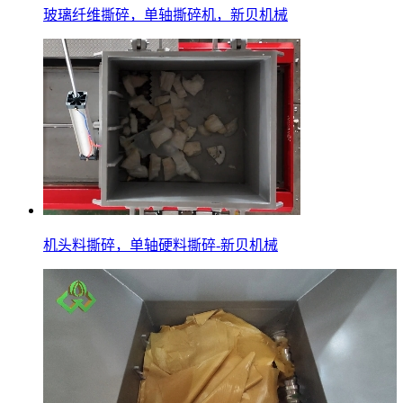
玻璃纤维撕碎，单轴撕碎机，新贝机械
机头料撕碎，单轴硬料撕碎-新贝机械