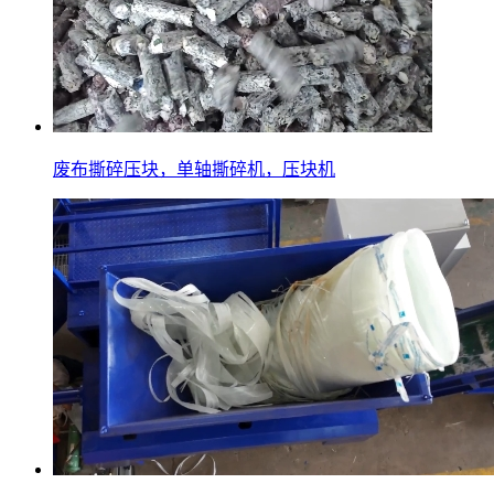
废布撕碎压块，单轴撕碎机，压块机