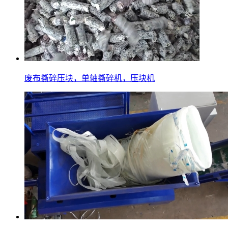
废布撕碎压块，单轴撕碎机，压块机