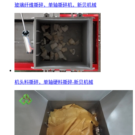
玻璃纤维撕碎，单轴撕碎机，新贝机械
机头料撕碎，单轴硬料撕碎-新贝机械