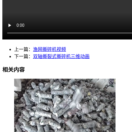
上一篇：
渔网撕碎机视频
下一篇：
双轴撕裂式撕碎机三维动画
相关内容