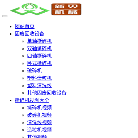
网站首页
固废回收设备
单轴撕碎机
双轴撕碎机
四轴撕碎机
卧式撕碎机
破碎机
塑料造粒机
塑料清洗线
其他固废回收设备
撕碎机视频大全
撕碎机视频
破碎机视频
清洗线视频
造粒机视频
其他视频