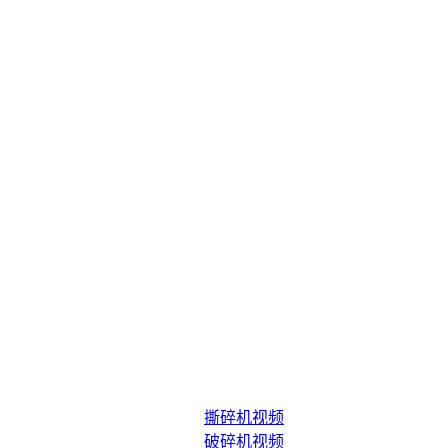
撕碎机视频
破碎机视频