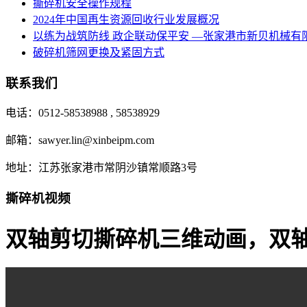
撕碎机安全操作规程
2024年中国再生资源回收行业发展概况
以练为战筑防线 政企联动保平安 —张家港市新贝机械
破碎机筛网更换及紧固方式
联系我们
电话：0512-58538988 , 58538929
邮箱：sawyer.lin@xinbeipm.com
地址：江苏张家港市常阴沙镇常顺路3号
撕碎机视频
双轴剪切撕碎机三维动画，双