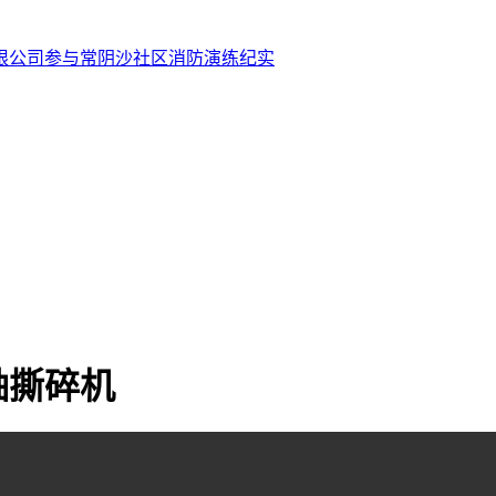
有限公司参与常阴沙社区消防演练纪实
轴撕碎机