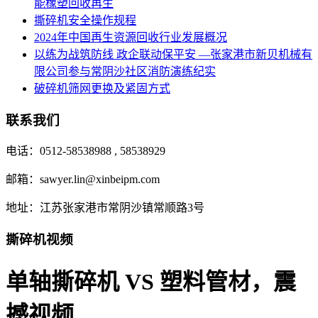
能橡塑回收再生
撕碎机安全操作规程
2024年中国再生资源回收行业发展概况
以练为战筑防线 政企联动保平安 —张家港市新贝机械有
限公司参与常阴沙社区消防演练纪实
破碎机筛网更换及紧固方式
联系我们
电话：0512-58538988 , 58538929
邮箱：sawyer.lin@xinbeipm.com
地址：江苏张家港市常阴沙镇常顺路3号
撕碎机视频
单轴撕碎机 VS 塑料管材，震
撼视频