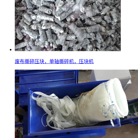
废布撕碎压块，单轴撕碎机，压块机