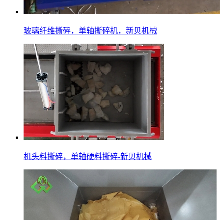
玻璃纤维撕碎，单轴撕碎机，新贝机械
机头料撕碎，单轴硬料撕碎-新贝机械