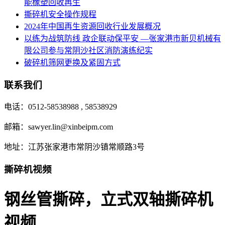
能橡塑回收再生
撕碎机安全操作规程
2024年中国再生资源回收行业发展概况
以练为战筑防线 政企联动保平安 —张家港市新贝机械有
限公司参与常阴沙社区消防演练纪实
破碎机筛网更换及紧固方式
联系我们
电话：0512-58538988 , 58538929
邮箱：sawyer.lin@xinbeipm.com
地址：江苏张家港市常阴沙镇常顺路3号
撕碎机视频
钢丝管撕碎，立式双轴撕碎机
视频