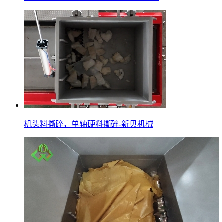
机头料撕碎，单轴硬料撕碎-新贝机械