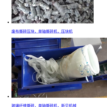
废布撕碎压块，单轴撕碎机，压块机
玻璃纤维撕碎，单轴撕碎机，新贝机械