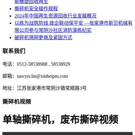
能橡塑回收再生
撕碎机安全操作规程
2024年中国再生资源回收行业发展概况
以练为战筑防线 政企联动保平安 —张家港市新贝机械有
限公司参与常阴沙社区消防演练纪实
破碎机筛网更换及紧固方式
联系我们
电话：0512-58538988 , 58538929
邮箱：sawyer.lin@xinbeipm.com
地址：江苏张家港市常阴沙镇常顺路3号
撕碎机视频
单轴撕碎机，废布撕碎视频