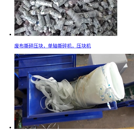
废布撕碎压块，单轴撕碎机，压块机