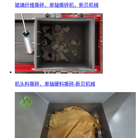
玻璃纤维撕碎，单轴撕碎机，新贝机械
机头料撕碎，单轴硬料撕碎-新贝机械