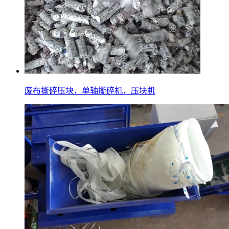
废布撕碎压块，单轴撕碎机，压块机