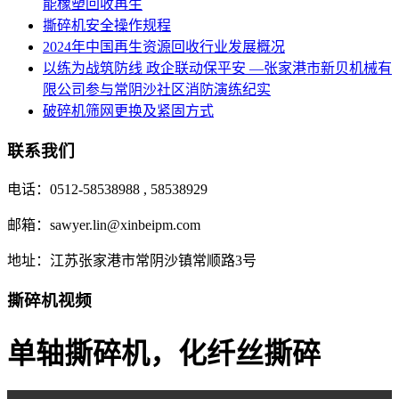
能橡塑回收再生
撕碎机安全操作规程
2024年中国再生资源回收行业发展概况
以练为战筑防线 政企联动保平安 —张家港市新贝机械有
限公司参与常阴沙社区消防演练纪实
破碎机筛网更换及紧固方式
联系我们
电话：0512-58538988 , 58538929
邮箱：sawyer.lin@xinbeipm.com
地址：江苏张家港市常阴沙镇常顺路3号
撕碎机视频
单轴撕碎机，化纤丝撕碎