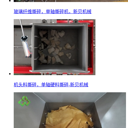
玻璃纤维撕碎，单轴撕碎机，新贝机械
机头料撕碎，单轴硬料撕碎-新贝机械