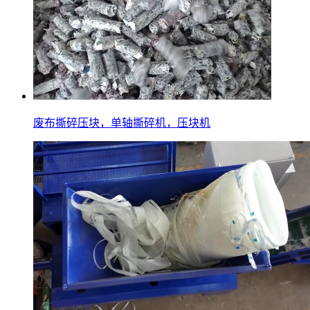
废布撕碎压块，单轴撕碎机，压块机