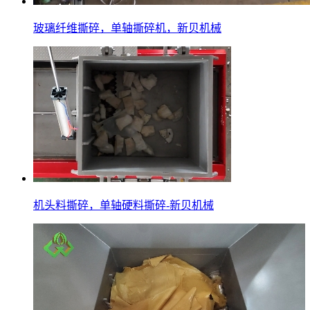
玻璃纤维撕碎，单轴撕碎机，新贝机械
机头料撕碎，单轴硬料撕碎-新贝机械