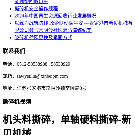
能橡塑回收再生
撕碎机安全操作规程
2024年中国再生资源回收行业发展概况
以练为战筑防线 政企联动保平安 —张家港市新贝机械有
限公司参与常阴沙社区消防演练纪实
破碎机筛网更换及紧固方式
联系我们
电话：0512-58538988 , 58538929
邮箱：sawyer.lin@xinbeipm.com
地址：江苏张家港市常阴沙镇常顺路3号
撕碎机视频
机头料撕碎，单轴硬料撕碎-新
贝机械