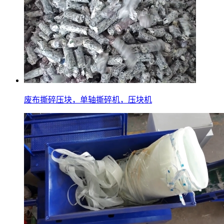
废布撕碎压块，单轴撕碎机，压块机