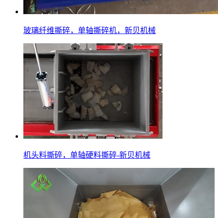
玻璃纤维撕碎，单轴撕碎机，新贝机械
机头料撕碎，单轴硬料撕碎-新贝机械