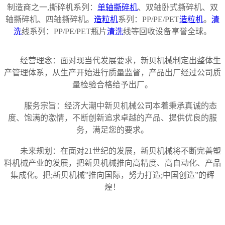
制造商之一,撕碎机系列：
单轴撕碎机
、双轴卧式撕碎机、双
轴撕碎机、四轴撕碎机。
造粒机
系列：PP/PE/PET
造粒机
。
清
洗
线系列：PP/PE/PET瓶片
清洗
线等回收设备享誉全球。
经营理念：面对现当代发展要求，新贝机械制定出整体生
产管理体系，从生产开始进行质量监督，产品出厂经过公司质
量检验合格给予出厂。
服务宗旨：经济大潮中新贝机械公司本着秉承真诚的态
度、饱满的激情，不断创新追求卓越的产品、提供优良的服
务，满足您的要求。
未来规划：在面对21世纪的发展，新贝机械将不断完善塑
料机械产业的发展，把新贝机械推向高精度、高自动化、产品
集成化。把;新贝机械”推向国际，努力打造;中国创造”的辉
煌！