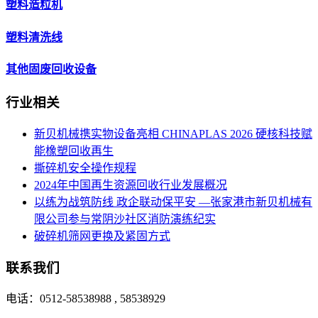
塑料造粒机
塑料清洗线
其他固废回收设备
行业相关
新贝机械携实物设备亮相 CHINAPLAS 2026 硬核科技赋
能橡塑回收再生
撕碎机安全操作规程
2024年中国再生资源回收行业发展概况
以练为战筑防线 政企联动保平安 —张家港市新贝机械有
限公司参与常阴沙社区消防演练纪实
破碎机筛网更换及紧固方式
联系我们
电话：0512-58538988 , 58538929