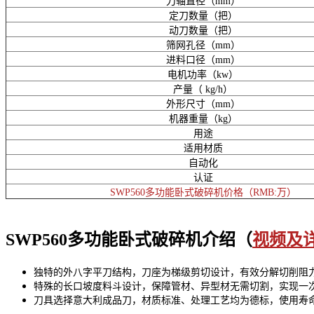
刀轴直径（mm）
定刀数量（把）
动刀数量（把）
筛网孔径（mm）
进料口径（mm）
电机功率（kw）
产量（ kg/h）
外形尺寸（mm）
机器重量（kg）
用途
适用材质
自动化
认证
SWP560多功能卧式破碎机价格
（RMB:万）
SWP560多功能卧式破碎机介绍（
视频及
独特的外八字平刀结构，刀座为梯级剪切设计，有效分解切削阻
特殊的长口坡度料斗设计，保障管材、异型材无需切割，实现一
刀具选择意大利成品刀，材质标准、处理工艺均为德标，使用寿