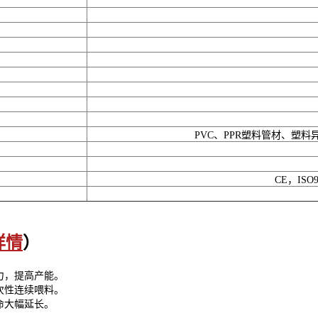
PVC、PPR塑料管材、塑
CE，ISO9
详情
）
力，提高产能。
次性连续喂料。
命大幅延长。