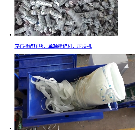
废布撕碎压块，单轴撕碎机，压块机