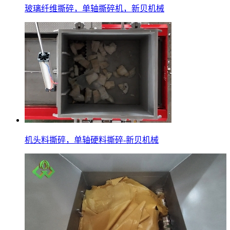
玻璃纤维撕碎，单轴撕碎机，新贝机械
机头料撕碎，单轴硬料撕碎-新贝机械