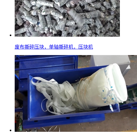
废布撕碎压块，单轴撕碎机，压块机