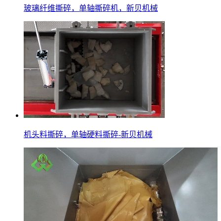
玻璃纤维撕碎，单轴撕碎机，新贝机械
机头料撕碎，单轴硬料撕碎-新贝机械