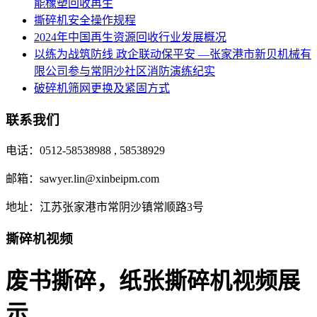
能橡塑回收再生
撕碎机安全操作规程
2024年中国再生资源回收行业发展概况
以练为战筑防线 政企联动保平安 —张家港市新贝机械有
限公司参与常阴沙社区消防演练纪实
破碎机筛网更换及紧固方式
联系我们
电话：0512-58538988 , 58538929
邮箱：sawyer.lin@xinbeipm.com
地址：江苏张家港市常阴沙镇常顺路3号
撕碎机视频
废书撕碎，纸张撕碎机视频展
示