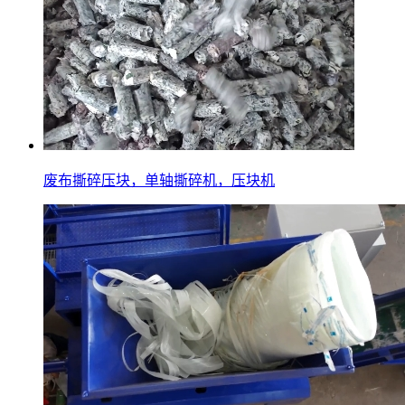
废布撕碎压块，单轴撕碎机，压块机