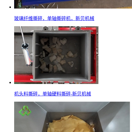
玻璃纤维撕碎，单轴撕碎机，新贝机械
机头料撕碎，单轴硬料撕碎-新贝机械