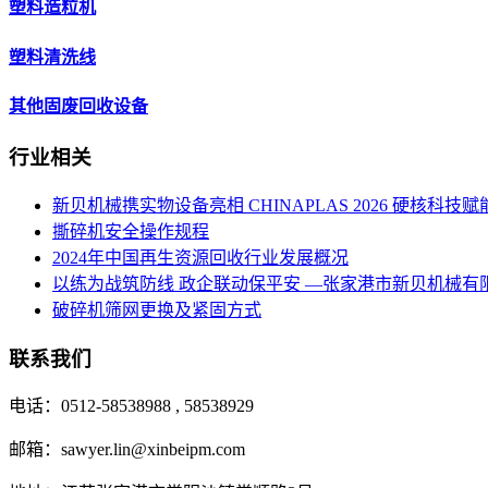
塑料造粒机
塑料清洗线
其他固废回收设备
行业相关
新贝机械携实物设备亮相 CHINAPLAS 2026 硬核科
撕碎机安全操作规程
2024年中国再生资源回收行业发展概况
以练为战筑防线 政企联动保平安 —张家港市新贝机械
破碎机筛网更换及紧固方式
联系我们
电话：0512-58538988 , 58538929
邮箱：sawyer.lin@xinbeipm.com