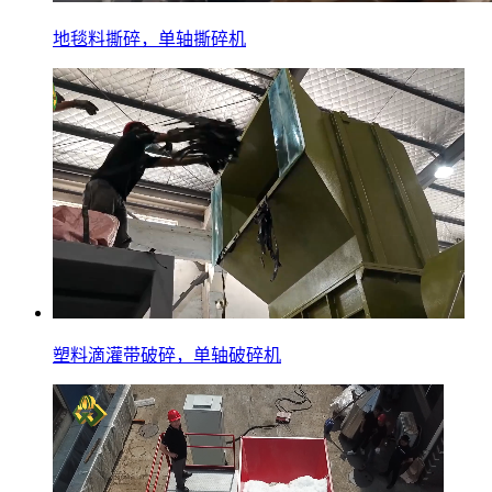
地毯料撕碎，单轴撕碎机
塑料滴灌带破碎，单轴破碎机