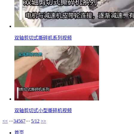
双轴剪切式撕碎机系列视频
双轴剪切式小型撕碎机视频
<<
···
3
4
5
6
7
···
5/12
>>
首页