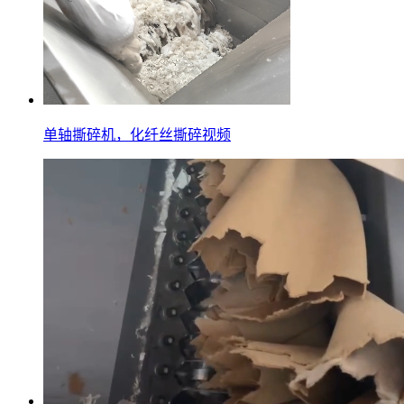
单轴撕碎机，化纤丝撕碎视频